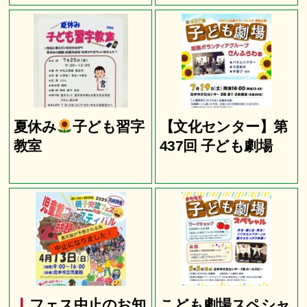
夏休み
子ども習字
【文化センター】第
教室
437回 子ども劇場
フェス中止のお知
こども劇場スペシャ